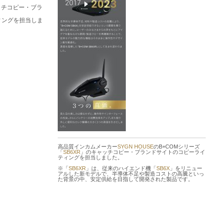
ャッチコピー・ブラ
ィングを担当しま
高品質インカムメーカー
SYGN HOUSE
のB+COMシリーズ
「
SB6XR
」のキャッチコピー・ブランドサイトのコピーライ
ティングを担当しました。
※「
SB6XR
」は、従来のハイエンド機「
SB6X
」をリニュー
アルした新モデルで、半導体不足や製造コストの高騰といっ
た背景の中、安定供給を目指して開発された製品です。